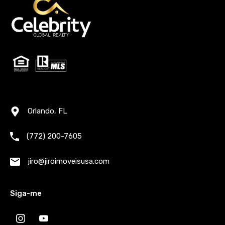
Orlando, FL
(772) 200-7605
jiro@jiroimoveisusa.com
Siga-me
instagram
youtube