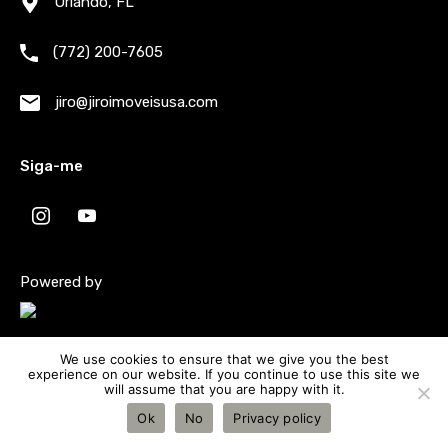
Orlando, FL
Faz parte da Área Metropolitana de Estatística
(772) 200-7605
de Orlando-Kissimmee-Sanford, Flórida. Sua
população era de 46.964 habitantes em 2020
jiro@jiroimoveisusa.com
Siga-me
Oportunidades em
Winter Garden
Powered by
Ver todas as ofertas
We use cookies to ensure that we give you the best
experience on our website. If you continue to use this site we
will assume that you are happy with it.
Ok
No
Privacy policy